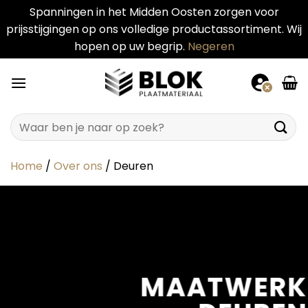
Spanningen in het Midden Oosten zorgen voor
prijsstijgingen op ons volledige productassortiment. Wij
hopen op uw begrip.
Negeren
Ga
naar
inhoud
Zoeken
naar:
Home
/
Over ons
/
Deuren
MAATWERK