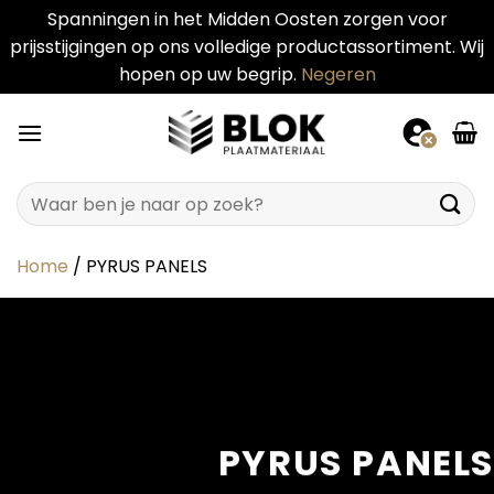
Spanningen in het Midden Oosten zorgen voor
prijsstijgingen op ons volledige productassortiment. Wij
hopen op uw begrip.
Negeren
Ga
naar
inhoud
Zoeken
naar:
Home
/
PYRUS PANELS
PYRU
S
PANEL