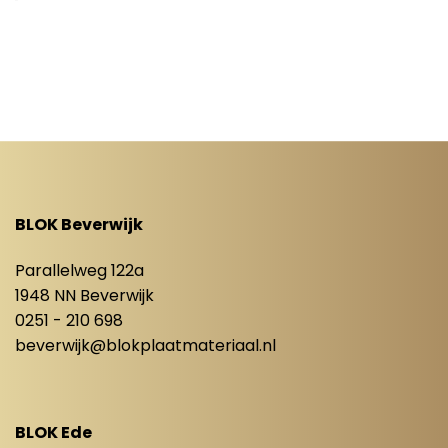
BLOK Beverwijk
Parallelweg 122a
1948 NN Beverwijk
0251 - 210 698
beverwijk@blokplaatmateriaal.nl
BLOK Ede