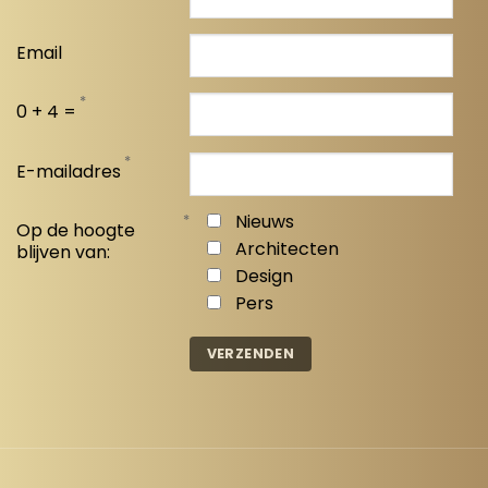
Email
*
0 + 4 =
*
E-mailadres
*
Nieuws
Op de hoogte
Architecten
blijven van:
Design
Pers