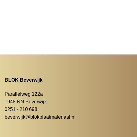
BLOK Beverwijk
Parallelweg 122a
1948 NN Beverwijk
0251 - 210 698
beverwijk@blokplaatmateriaal.nl