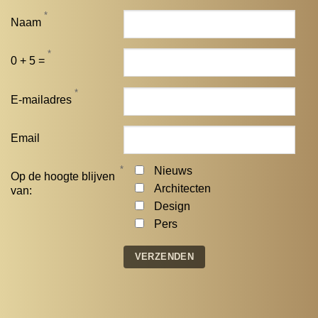
*
Naam
*
0 + 5 =
*
E-mailadres
Email
*
Nieuws
Op de hoogte blijven
Architecten
van:
Design
Pers