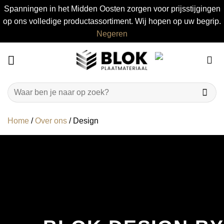
Spanningen in het Midden Oosten zorgen voor prijsstijgingen
op ons volledige productassortiment. Wij hopen op uw begrip.
Negeren
Ga
naar
inhoud
Zoeken
naar:
Home
/
Over ons
/
Design