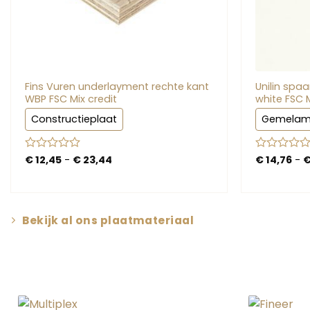
Fins Vuren underlayment rechte kant
Unilin spa
WBP FSC Mix credit
white FSC 
Constructieplaat
Gemelam
Prijsklasse:
Gewaardeerd
€
12,45
-
€
23,44
Gewaardeer
€
14,76
-
€ 12,45
0
0
tot
uit
uit
€ 23,44
5
5
Bekijk al ons plaatmateriaal