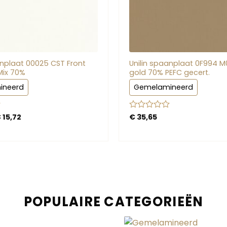
anplaat 00025 CST Front
Unilin spaanplaat 0F994 M
Mix 70%
gold 70% PEFC gecert.
ineerd
Gemelamineerd
Prijsklasse:
d
€
15,72
Gewaardeerd
€
35,65
€ 14,76
0
tot
uit
€ 15,72
5
POPULAIRE CATEGORIEËN