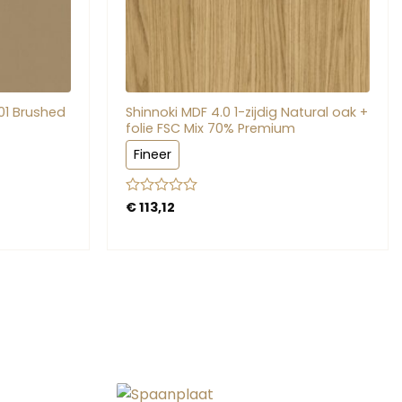
01 Brushed
Shinnoki MDF 4.0 1-zijdig Natural oak +
folie FSC Mix 70% Premium
Fineer
Gewaardeerd
€
113,12
0
uit
5