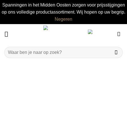
Spanningen in het Midden Oosten zorgen voor prijsstijgingen
op ons volledige productassortiment. Wij hopen op uw begrip.
Negeren
Ga
naar
inhoud
Zoeken
naar: