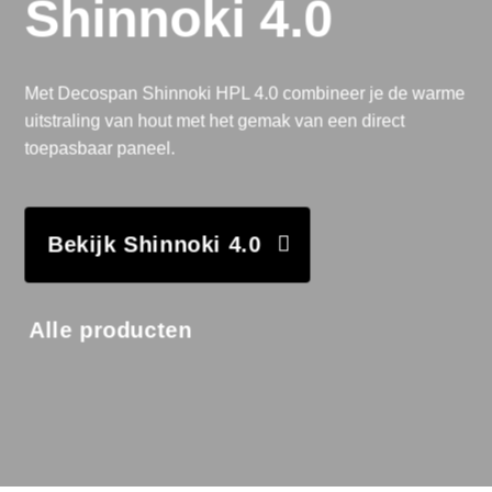
Shinnoki 4.0
Met Decospan Shinnoki HPL 4.0 combineer je de warme
uitstraling van hout met het gemak van een direct
toepasbaar paneel.
Bekijk Shinnoki 4.0
Alle producten